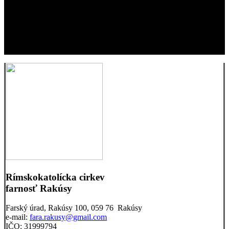
Rímskokatolícka cirkev
farnosť Rakúsy
Farský úrad, Rakúsy 100, 059 76 Rakúsy
e-mail:
fara.rakusy@gmail.com
IČO: 31999794