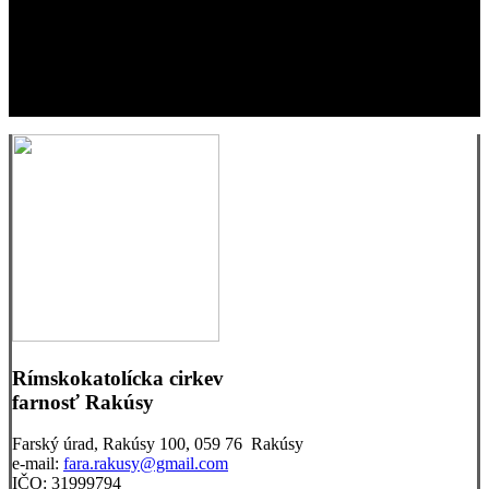
Rímskokatolícka cirkev
farnosť Rakúsy
Farský úrad, Rakúsy 100, 059 76 Rakúsy
e-mail:
fara.rakusy@gmail.com
IČO: 31999794