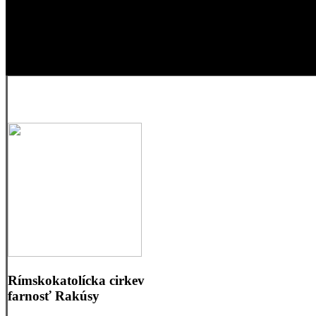
Rímskokatolícka cirkev
farnosť Rakúsy