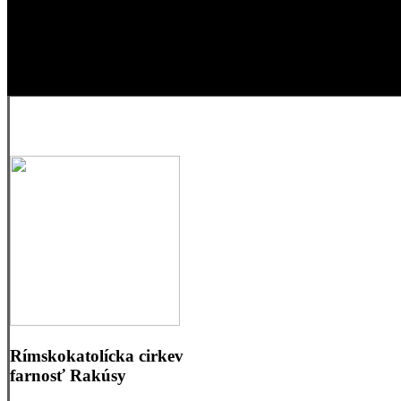
Rímskokatolícka cirkev
farnosť Rakúsy