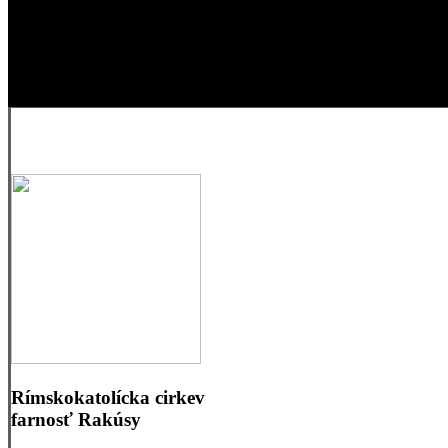
Rímskokatolícka cirkev
farnosť Rakúsy