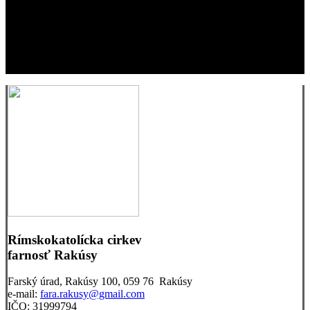
Rímskokatolícka cirkev
farnosť Rakúsy
Farský úrad, Rakúsy 100, 059 76 Rakúsy
e-mail:
fara.rakusy@gmail.com
IČO: 31999794