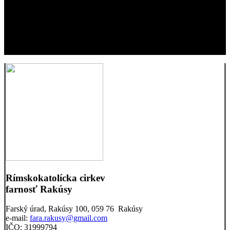
Rímskokatolícka cirkev
farnosť Rakúsy
Farský úrad, Rakúsy 100, 059 76 Rakúsy
e-mail:
fara.rakusy@gmail.com
IČO: 31999794